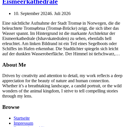
Eismeerkathedrale
10. September 2024
6. Juli 2026
Eine nächtliche Aufnahme der Stadt Tromsø in Norwegen, die die
beleuchtete Tromsøbrua (Tromsø-Brücke) zeigt, die sich über das
Wasser spannt. Im Hintergrund ist die markante Architektur der
Eismeerkathedrale (Ishavskatedralen) zu sehen, ebenfalls hell
erleuchtet. Am linken Bildrand ist ein Teil eines Segelboots oder
Schiffes im Hafen erkennbar. Die Stadtlichter spiegeln sich leicht
auf der dunklen Wasseroberfläche. Der Himmel ist tiefschwarz,…
About Me
Driven by creativity and attention to detail, my work reflects a deep
appreciation for the beauty of nature and human connection.
Whether it’s a breathtaking landscape, a candid portrait, or the wild
wonders of the animal kingdom, I strive to tell compelling stories
through my lens.
Browse
Startseite
Impressum