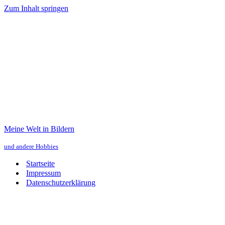
Zum Inhalt springen
Meine Welt in Bildern
und andere Hobbies
Startseite
Impressum
Datenschutzerklärung
Meine Welt in Bildern
und andere Hobbies
Navigationsmenü
Navigationsmenü
Startseite
Impressum
Datenschutzerklärung
Tosende Walküren